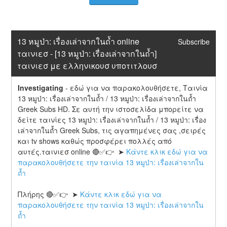
13 หมูป่า: เรื่องเล่าจากในถ้ำ online 
Subscribe
ταινιεσ - [13 หมูป่า: เรื่องเล่าจากในถ้ำ] 
ταινιεσ με ελληνικουσ υποτιτλουσ
Investigating
-
εδώ για να παρακολουθήσετε, Ταινία 
13 หมูป่า: เรื่องเล่าจากในถ้ำ / 13 หมูป่า: เรื่องเล่าจากในถ้ำ 
Greek Subs HD. Σε αυτή την ιστοσελίδα μπορείτε να 
δείτε ταινίες 13 หมูป่า: เรื่องเล่าจากในถ้ำ / 13 หมูป่า: เรื่อง
เล่าจากในถ้ำ Greek Subs, τις αγαπημένες σας ,σειρές 
και tv shows καθώς προσφέρει πολλές από 
αυτές.ταινιεσ online 🔴✅👉  ➤ 
Κάντε κλικ εδώ για να 
παρακολουθήσετε την ταινία 13 หมูป่า: เรื่องเล่าจากใน
ถ้ำ
Πλήρης 🔴✅👉  ➤ 
Κάντε κλικ εδώ για να 
παρακολουθήσετε την ταινία 13 หมูป่า: เรื่องเล่าจากใน
ถ้ำ