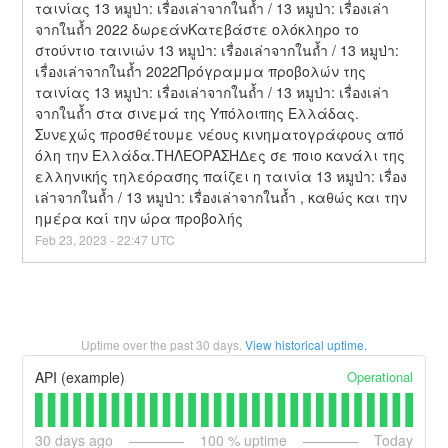
ταινίας 13 หมูป่า: เรื่องเล่าจากในถ้ำ / 13 หมูป่า: เรื่องเล่า
จากในถ้ำ 2022 δωρεάνΚατεβάστε ολόκληρο το 
στούντιο ταινιών 13 หมูป่า: เรื่องเล่าจากในถ้ำ / 13 หมูป่า: 
เรื่องเล่าจากในถ้ำ 2022Πρόγραμμα προβολών της 
ταινίας 13 หมูป่า: เรื่องเล่าจากในถ้ำ / 13 หมูป่า: เรื่องเล่า
จากในถ้ำ στα σινεμά της Υπόλοιπης Ελλάδας. 
Συνεχώς προσθέτουμε νέους κινηματογράφους από 
όλη την Ελλάδα.ΤΗΛΕΟΡΑΣΗΔες σε ποιο κανάλι της 
ελληνικής τηλεόρασης παίζει η ταινία 13 หมูป่า: เรื่อง
เล่าจากในถ้ำ / 13 หมูป่า: เรื่องเล่าจากในถ้ำ , καθώς και την 
ημέρα καί την ώρα προβολής
Feb
23
,
2023
-
22:47
UTC
Uptime over the past
30
days.
View historical uptime.
Operational
API (example)
30
days ago
100
% uptime
Today