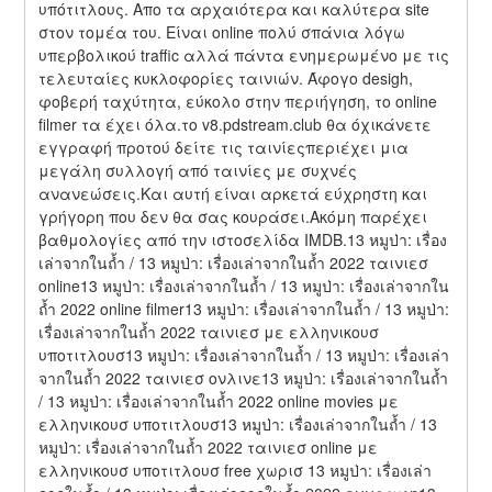
υπότιτλους. Απο τα αρχαιότερα και καλύτερα site 
στον τομέα του. Είναι online πολύ σπάνια λόγω 
υπερβολικού traffic αλλά πάντα ενημερωμένο με τις 
τελευταίες κυκλοφορίες ταινιών. Άφογο desigh, 
φοβερή ταχύτητα, εύκολο στην περιήγηση, το online 
filmer τα έχει όλα.το v8.pdstream.club θα όχικάνετε 
εγγραφή προτού δείτε τις ταινίεςπεριέχει μια 
μεγάλη συλλογή από ταινίες με συχνές 
ανανεώσεις.Και αυτή είναι αρκετά εύχρηστη και 
γρήγορη που δεν θα σας κουράσει.Ακόμη παρέχει 
βαθμολογίες από την ιστοσελίδα IMDB.13 หมูป่า: เรื่อง
เล่าจากในถ้ำ / 13 หมูป่า: เรื่องเล่าจากในถ้ำ 2022 ταινιεσ 
online13 หมูป่า: เรื่องเล่าจากในถ้ำ / 13 หมูป่า: เรื่องเล่าจากใน
ถ้ำ 2022 online filmer13 หมูป่า: เรื่องเล่าจากในถ้ำ / 13 หมูป่า: 
เรื่องเล่าจากในถ้ำ 2022 ταινιεσ με ελληνικουσ 
υποτιτλουσ13 หมูป่า: เรื่องเล่าจากในถ้ำ / 13 หมูป่า: เรื่องเล่า
จากในถ้ำ 2022 ταινιεσ ονλινε13 หมูป่า: เรื่องเล่าจากในถ้ำ 
/ 13 หมูป่า: เรื่องเล่าจากในถ้ำ 2022 online movies με 
ελληνικουσ υποτιτλουσ13 หมูป่า: เรื่องเล่าจากในถ้ำ / 13 
หมูป่า: เรื่องเล่าจากในถ้ำ 2022 ταινιεσ online με 
ελληνικουσ υποτιτλουσ free χωρισ 13 หมูป่า: เรื่องเล่า