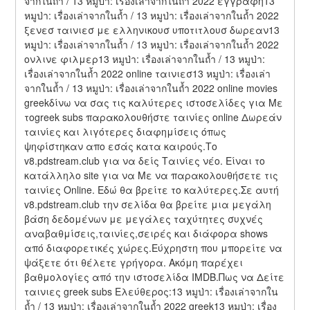
จากในถ้ำ / 13 หมูป่า: เรื่องเล่าจากในถ้ำ 2022 εγγραφη13 
หมูป่า: เรื่องเล่าจากในถ้ำ / 13 หมูป่า: เรื่องเล่าจากในถ้ำ 2022 
ξενεσ ταινιεσ με ελληνικουσ υποτιτλουσ δωρεαν13 
หมูป่า: เรื่องเล่าจากในถ้ำ / 13 หมูป่า: เรื่องเล่าจากในถ้ำ 2022 
ονλινε φιλμερ13 หมูป่า: เรื่องเล่าจากในถ้ำ / 13 หมูป่า: 
เรื่องเล่าจากในถ้ำ 2022 online ταινιεσ13 หมูป่า: เรื่องเล่า
จากในถ้ำ / 13 หมูป่า: เรื่องเล่าจากในถ้ำ 2022 online movies 
greekδίνω να σας τις καλύτερες ιστοσελίδες για Με 
τοgreek subs παρακολουθήστε ταινίες online Δωρεάν 
ταινίες και λιγότερες διαφημίσεις όπως 
ψηφίστηκαν απο εσάς κατα καιρούς.Το 
v8.pdstream.club για να δείς Ταινίες νέο. Είναι το 
κατάλληλο site για να Με να παρακολουθήσετε τις 
ταινίες Online. Εδώ θα βρείτε το καλύτερες.Σε αυτή 
v8.pdstream.club την σελίδα θα βρείτε μια μεγάλη 
βάση δεδομένων με μεγάλες ταχύτητες συχνές 
αναβαθμίσεις,ταινίες,σειρές και διάφορα shows 
από διαφορετικές χώρες.Εύχρηστη που μπορείτε να 
ψάξετε ότι θέλετε γρήγορα. Ακόμη παρέχει 
βαθμολογίες από την ιστοσελίδα IMDB.Πως να Δείτε 
ταινιες greek subs Ελεύθερος:13 หมูป่า: เรื่องเล่าจากใน
ถ้ำ / 13 หมูป่า: เรื่องเล่าจากในถ้ำ 2022 greek13 หมูป่า: เรื่อง